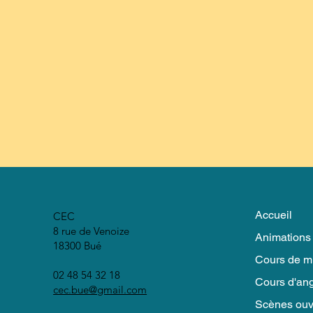
Accueil
CEC
8 rue de Venoize
Animations 
18300 Bué
Cours de m
02 48 54 32 18
Cours d'ang
cec.bue@gmail.com
Scènes ouv