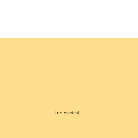
ions jeune public
Cours collectifs et individuels
Trio musical