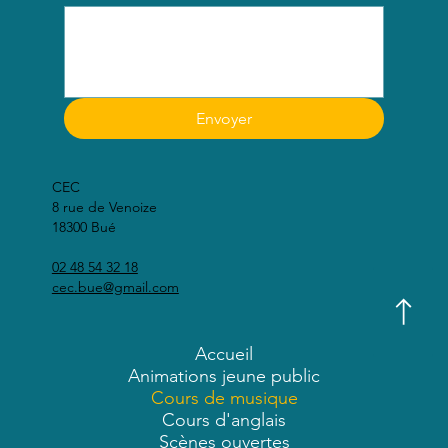
Envoyer
CEC
8 rue de Venoize
18300 Bué
02 48 54 32 18
cec.bue@gmail.com
Accueil
Animations jeune public
Cours de musique
Cours d'anglais
Scènes ouvertes