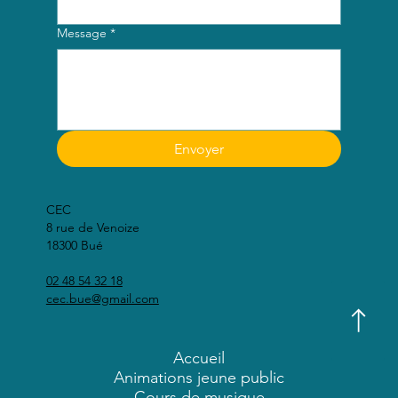
Message
*
Envoyer
CEC
8 rue de Venoize
18300 Bué
02 48 54 32 18
cec.bue@gmail.com
Accueil
Animations jeune public
Cours de musique