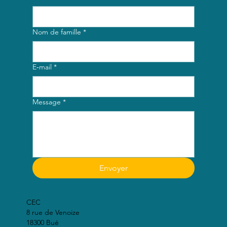
Nom de famille
*
E‑mail
*
Message
*
Envoyer
CEC
8 rue de Venoize
18300 Bué