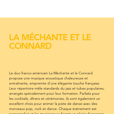
LA MÉCHANTE ET LE
CONNARD
Le duo franco-américain La Méchante et le Connard
propose une musique acoustique chaleureuse et
entraînante, empreinte d'une élégante touche française.
Leur répertoire mêle standards du jazz et tubes populaires,
arrangés spécialement pour leur formation. Parfaits pour
les cocktails, dîners et cérémonies, ils sont également un
excellent choix pour animer la piste de danse avec des
morceaux pop, rock et dance. Chaque événement est
personnalisé et les musiciens se feront un plaisir d'arranger