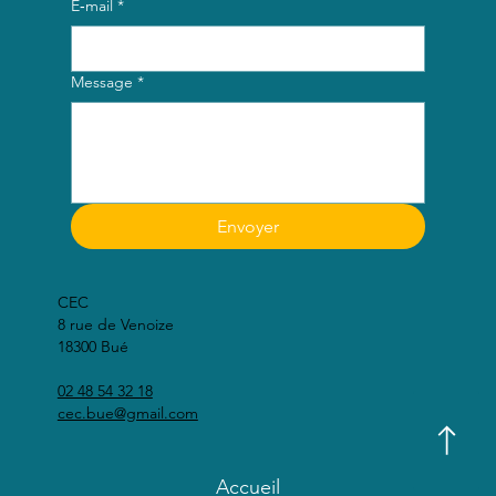
E‑mail
*
Message
*
Envoyer
CEC
8 rue de Venoize
18300 Bué
02 48 54 32 18
cec.bue@gmail.com
Accueil