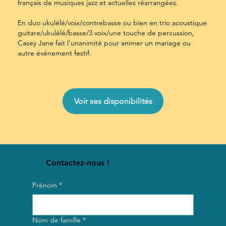
français de musiques jazz et actuelles réarrangées.
En duo ukulélé/voix/contrebasse ou bien en trio acoustique
guitare/ukulélé/basse/3 voix/une touche de percussion,
Casey Jane fait l'unanimité pour animer un mariage ou
autre événement festif.
Voir ses disponibilités
Contactez-nous !
Prénom
*
Nom de famille
*