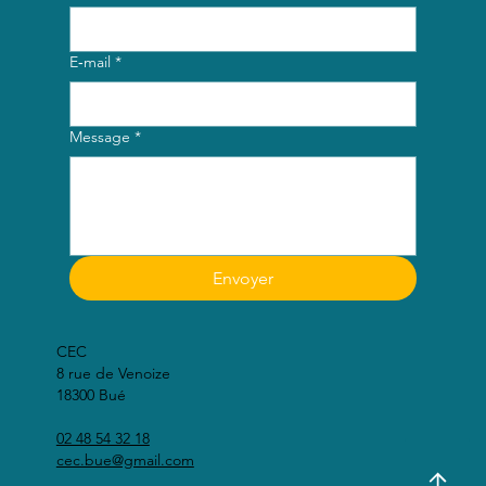
E‑mail
*
Message
*
Envoyer
CEC
8 rue de Venoize
18300 Bué
02 48 54 32 18
cec.bue@gmail.com